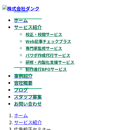
コ
ナ
ン
ビ
ホーム
テ
ゲ
サービス紹介
ン
ー
校正・校閲サービス
ツ
シ
Web記事チェックプラス
へ
ョ
専門家監修サービス
ス
ン
パワポ作成代行サービス
キ
に
研修・内製化支援サービス
ッ
移
制作進行BPOサービス
プ
動
事例紹介
会社概要
ブログ
スタッフ募集
お問い合わせ
ホーム
サービス紹介
広告校正セミナー