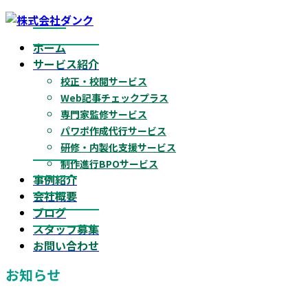
コ
ナ
ン
ビ
ホーム
テ
ゲ
サービス紹介
ン
ー
校正・校閲サービス
ツ
シ
Web記事チェックプラス
へ
ョ
専門家監修サービス
ス
ン
パワポ作成代行サービス
キ
に
研修・内製化支援サービス
ッ
移
制作進行BPOサービス
プ
動
事例紹介
会社概要
ブログ
スタッフ募集
お問い合わせ
お知らせ