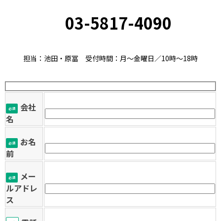
03-5817-4090
担当：池田・原冨 受付時間：月～金曜日／10時～18時
会社
必須
名
お名
必須
前
メー
必須
ルアドレ
ス