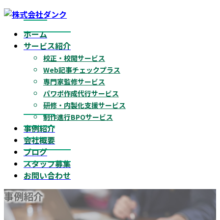
コ
ナ
ン
ビ
ホーム
テ
ゲ
サービス紹介
ン
ー
校正・校閲サービス
ツ
シ
Web記事チェックプラス
へ
ョ
専門家監修サービス
ス
ン
パワポ作成代行サービス
キ
に
研修・内製化支援サービス
ッ
移
制作進行BPOサービス
プ
動
事例紹介
会社概要
ブログ
スタッフ募集
お問い合わせ
事例紹介