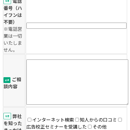
電話
任意
番号（ハ
イフンは
不要）
※電話営
業は一切
いたしま
せん。
ご相
必須
談内容
弊社
任意
インターネット検索
知人からの口コミ
を知った
広告校正セミナーを受講した
その他
きっかけ