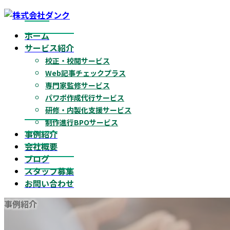
コ
ナ
ン
ビ
ホーム
テ
ゲ
サービス紹介
ン
ー
校正・校閲サービス
ツ
シ
Web記事チェックプラス
へ
ョ
専門家監修サービス
ス
ン
パワポ作成代行サービス
キ
に
研修・内製化支援サービス
ッ
移
制作進行BPOサービス
プ
動
事例紹介
会社概要
ブログ
スタッフ募集
お問い合わせ
事例紹介