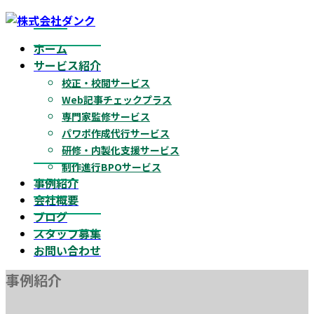
コ
ナ
ン
ビ
ホーム
テ
ゲ
サービス紹介
ン
ー
校正・校閲サービス
ツ
シ
Web記事チェックプラス
へ
ョ
専門家監修サービス
ス
ン
パワポ作成代行サービス
キ
に
研修・内製化支援サービス
ッ
移
制作進行BPOサービス
プ
動
事例紹介
会社概要
ブログ
スタッフ募集
お問い合わせ
事例紹介